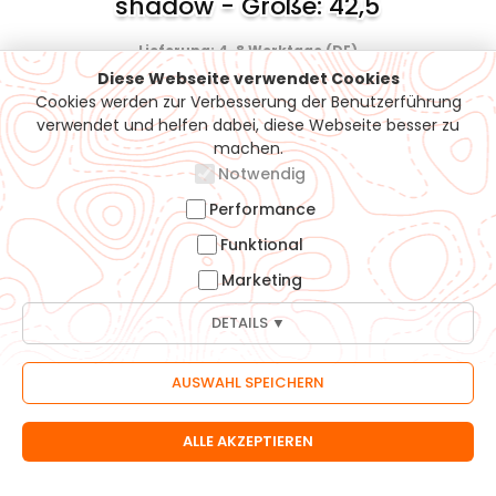
shadow - Größe: 42,5
Lieferung: 4-8 Werktage (DE)
250,00 €
Diese Webseite verwendet Cookies
Cookies werden zur Verbesserung der Benutzerführung
inkl. 19% MwSt. zzgl.
Versandkosten
verwendet und helfen dabei, diese Webseite besser zu
machen.
Notwendig
ZUM ARTIKEL
Performance
Funktional
Marketing
DETAILS ▼
Support / Hotline
07161-5050815
info@moehrle-bikes.de