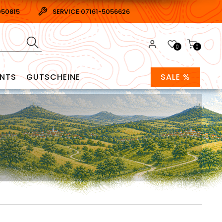
050815
SERVICE 07161-5056626
0
0
ENTS
GUTSCHEINE
SALE %