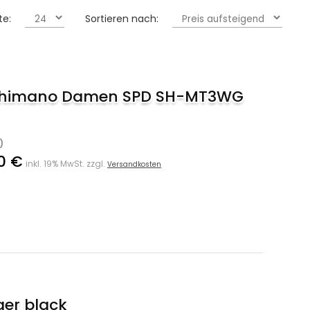
te:
Sortieren nach:
Shimano Damen SPD SH-MT3WG
)
0 €
inkl. 19% MwSt. zzgl.
Versandkosten
ger black