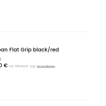
n Flat Grip black/red
)
0 €
inkl. 19% MwSt. zzgl.
Versandkosten