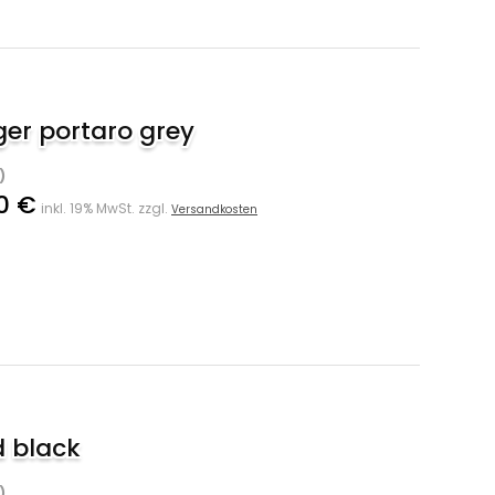
er portaro grey
)
0 €
inkl. 19% MwSt. zzgl.
Versandkosten
d black
)