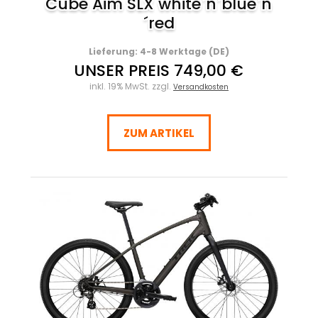
Cube Aim SLX white´n´blue´n
´red
Lieferung: 4-8 Werktage (DE)
UNSER PREIS 749,00 €
inkl. 19% MwSt. zzgl.
Versandkosten
ZUM ARTIKEL