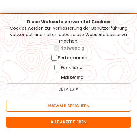
Diese Webseite verwendet Cookies
Cookies werden zur Verbesserung der Benutzerführung
Support / Hotline
verwendet und helfen dabei, diese Webseite besser zu
machen.
07161-5050815
Notwendig
info@moehrle-bikes.de
Performance
Funktional
Möhrle-Bikes GmbH
Heininger Str. 40
Marketing
73037 Göppingen
DETAILS ▼
Informationen
Öffnungszeiten
Über uns
Versand & Zahlung