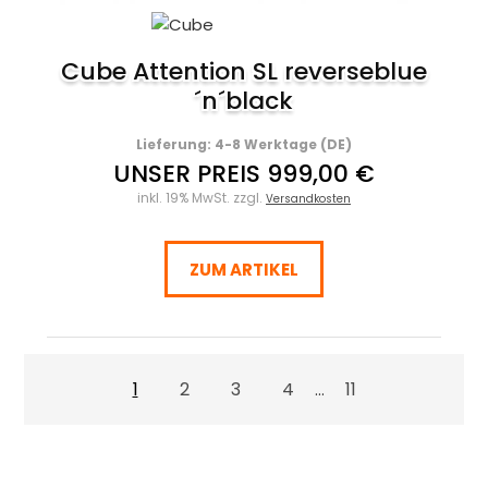
Cube Attention SL reverseblue
´n´black
Lieferung: 4-8 Werktage (DE)
UNSER PREIS 999,00 €
inkl. 19% MwSt. zzgl.
Versandkosten
ZUM ARTIKEL
1
2
3
4
11
...