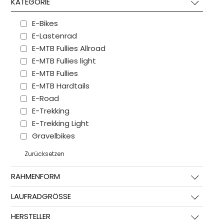
KATEGORIE
E-Bikes
E-Lastenrad
E-MTB Fullies Allroad
E-MTB Fullies light
E-MTB Fullies
E-MTB Hardtails
E-Road
E-Trekking
E-Trekking Light
Gravelbikes
Kinder- & Jugendräder
Zurücksetzen
MTB Fullies
MTB Hardtail
RAHMENFORM
Rennräder
LAUFRADGRÖSSE
Straßenrennräder
Trekking & City Bikes
HERSTELLER