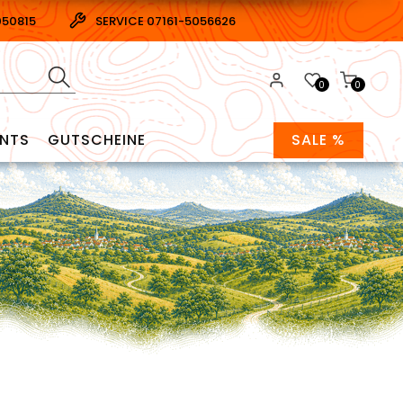
050815
SERVICE 07161-5056626
0
0
ENTS
GUTSCHEINE
SALE %