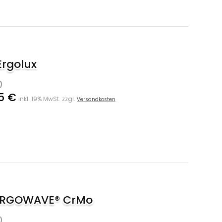
Ergolux
)
5 €
inkl. 19% MwSt. zzgl.
Versandkosten
1 ERGOWAVE® CrMo
)