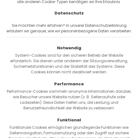
alle anderen Cookie-Typen benötigen wir Ihre Erlaubnis.
Bike-Service
Datenschutz
Fahrrad-Leasing
Firmen Flottenkauf
Sie möchten mehr erfahren? In unserer Datenschutzerklärung
Pendler-Sparrechner
erläutern wir genauer, wie wir personenbezogene Daten verarbeiten.
Ratgeber
Reichweiten-Rechner
Notwendig
Kontakt
System-Cookies sind für den sicheren Betrieb der Website
Passwort vergessen
erforderlich. Sie dienen unter anderem der Sitzungsverwaltung,
Sicherheitsfunktionen und der Stabilität des Systems. Diese
Cookies können nicht deaktiviert werden.
Versand & Zahlung
Performance
Performance-Cookies sammeln anonyme Informationen darüber,
wie Besucher unsere Website nutzen (z. B. Seitenaufrufe oder
Ladezeiten). Diese Daten helfen uns, die Leistung und
Benutzerfreundlichkeit der Website zu verbessern.
Funktional
Funktionale Cookies ermöglichen grundlegende Funktionen wie
Seitennavigation, Formularnutzung oder den Zugriff auf sichere