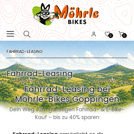
0
0
FAHRRAD-LEASING
Fahrrad-Leasing
Fahrrad-Leasing bei
Möhrle-Bikes Göppingen
Dein Weg zum günstigen Fahrrad- & E-Bike-
Kauf – bis zu 40% sparen