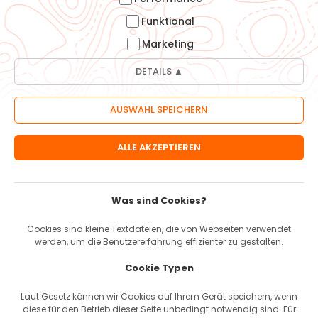
Funktional
Möhrle-Bikes GmbH
Heininger Str. 40
Marketing
73037 Göppingen
DETAILS ▲
Informationen
Öffnungszeiten
Über uns
Versand & Zahlung
AGBs
Was sind Cookies?
Widerrufsbelehrung
Impressum
Cookies sind kleine Textdateien, die von Webseiten verwendet
Datenschutz
werden, um die Benutzererfahrung effizienter zu gestalten.
Karriere & Jobs
Cookie Typen
Laut Gesetz können wir Cookies auf Ihrem Gerät speichern, wenn
Service
diese für den Betrieb dieser Seite unbedingt notwendig sind. Für