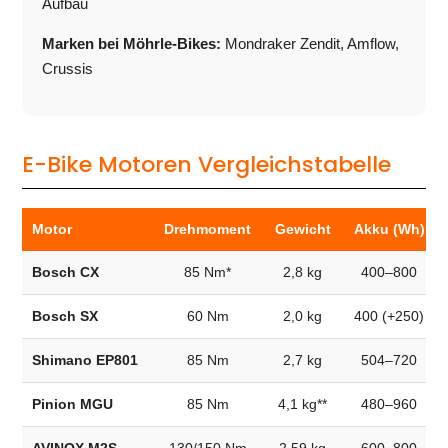
Aufbau
Marken bei Möhrle-Bikes:
Mondraker Zendit, Amflow,
Crussis
E-Bike Motoren Vergleichstabelle
Motor
Drehmoment
Gewicht
Akku (Wh)
Bosch CX
85 Nm*
2,8 kg
400–800
Bosch SX
60 Nm
2,0 kg
400 (+250)
Shimano EP801
85 Nm
2,7 kg
504–720
Pinion MGU
85 Nm
4,1 kg**
480–960
AVINOX M2S
130/150 Nm
2,59 kg
600–800