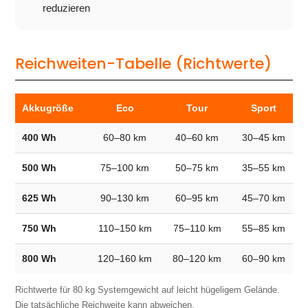
reduzieren
Reichweiten-Tabelle (Richtwerte)
Akkugröße
Eco
Tour
Sport
400 Wh
60–80 km
40–60 km
30–45 km
500 Wh
75–100 km
50–75 km
35–55 km
625 Wh
90–130 km
60–95 km
45–70 km
750 Wh
110–150 km
75–110 km
55–85 km
800 Wh
120–160 km
80–120 km
60–90 km
Richtwerte für 80 kg Systemgewicht auf leicht hügeligem Gelände.
Die tatsächliche Reichweite kann abweichen.