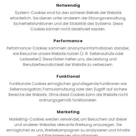
Reichweiten-Rechner
Notwendig
Kontakt
System-Cookies sind für den sicheren Betrieb der Website
Passwort vergessen
erforderlich. Sie dienen unter anderem der Sitzungsverwaltung,
Sicherheitsfunktionen und der Stabilität des Systems. Diese
Cookies können nicht deaktiviert werden.
Versand & Zahlung
Performance
Performance-Cookies sammeln anonyme Informationen darüber,
wie Besucher unsere Website nutzen (z. B. Seitenaufrufe oder
Ladezeiten). Diese Daten helfen uns, die Leistung und
Benutzerfreundlichkeit der Website zu verbessern.
Funktional
Funktionale Cookies ermöglichen grundlegende Funktionen wie
Seitennavigation, Formularnutzung oder den Zugriff auf sichere
Bereiche der Website. Ohne diese Cookies kann die Website nicht
ordnungsgemäß funktionieren.
Marketing
Marketing-Cookies werden verwendet, um Besuchern auf dieser
und anderen Websites relevante Werbung anzuzeigen. Sie
ermöglichen es uns, Werbekampagnen zu analysieren und Inhalte
auf Ihre Interessen abzustimmen.