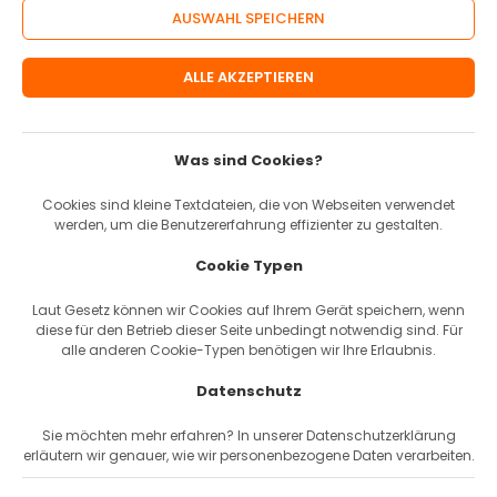
Informationen
Öffnungszeiten
Über uns
Versand & Zahlung
AGBs
Was sind Cookies?
Widerrufsbelehrung
Impressum
Cookies sind kleine Textdateien, die von Webseiten verwendet
Datenschutz
werden, um die Benutzererfahrung effizienter zu gestalten.
Karriere & Jobs
Cookie Typen
Laut Gesetz können wir Cookies auf Ihrem Gerät speichern, wenn
Service
diese für den Betrieb dieser Seite unbedingt notwendig sind. Für
alle anderen Cookie-Typen benötigen wir Ihre Erlaubnis.
Bike-Service
Datenschutz
Fahrrad-Leasing
Firmen Flottenkauf
Sie möchten mehr erfahren? In unserer Datenschutzerklärung
erläutern wir genauer, wie wir personenbezogene Daten verarbeiten.
Pendler-Sparrechner
Ratgeber