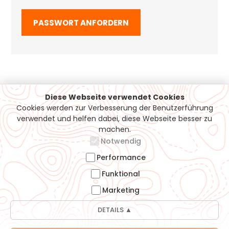
Diese Webseite verwendet Cookies
Cookies werden zur Verbesserung der Benutzerführung
Support / Hotline
verwendet und helfen dabei, diese Webseite besser zu
machen.
Notwendig
07161-5050815
info@moehrle-bikes.de
Performance
Funktional
Möhrle-Bikes GmbH
Heininger Str. 40
Marketing
73037 Göppingen
DETAILS ▲