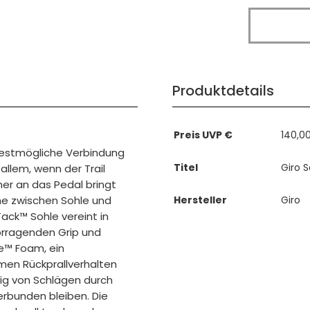
Produktdetails
Preis UVP €
140,0
bestmögliche Verbindung
Titel
Giro 
allem, wenn der Trail
her an das Pedal bringt
he zwischen Sohle und
Hersteller
Giro
ack™ Sohle vereint in
rragenden Grip und
te™ Foam, ein
men Rückprallverhalten
ig von Schlägen durch
erbunden bleiben. Die