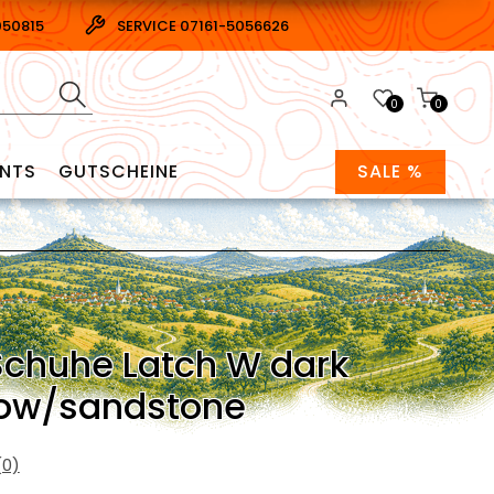
050815
SERVICE 07161-5056626
0
0
ENTS
GUTSCHEINE
SALE %
Schuhe Latch W dark
ow/sandstone
0)