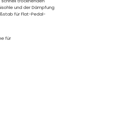
 schnell trocknenden
misohle und der Dämpfung
stab für Flat-Pedal-
e für