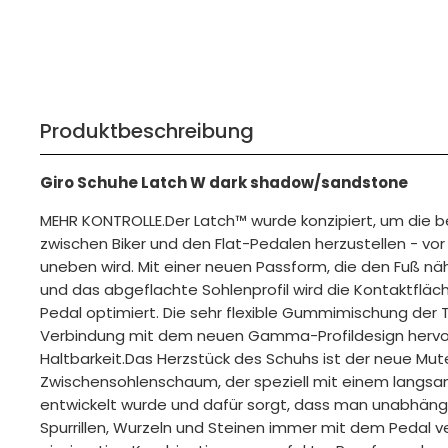
Produktbeschreibung
Giro Schuhe Latch W dark shadow/sandstone
MEHR KONTROLLE.Der Latch™ wurde konzipiert, um die 
zwischen Biker und den Flat-Pedalen herzustellen - vor 
uneben wird. Mit einer neuen Passform, die den Fuß nä
und das abgeflachte Sohlenprofil wird die Kontaktfläc
Pedal optimiert. Die sehr flexible Gummimischung der T
Verbindung mit dem neuen Gamma-Profildesign hervo
Haltbarkeit.Das Herzstück des Schuhs ist der neue Mu
Zwischensohlenschaum, der speziell mit einem langsa
entwickelt wurde und dafür sorgt, dass man unabhäng
Spurrillen, Wurzeln und Steinen immer mit dem Pedal v