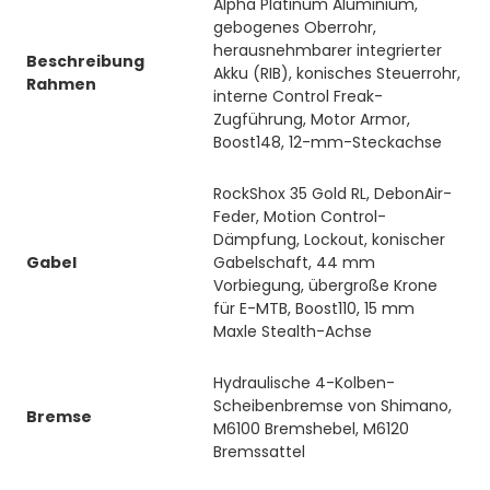
Alpha Platinum Aluminium,
gebogenes Oberrohr,
herausnehmbarer integrierter
Beschreibung
Akku (RIB), konisches Steuerrohr,
Rahmen
interne Control Freak-
Zugführung, Motor Armor,
Boost148, 12-mm-Steckachse
RockShox 35 Gold RL, DebonAir-
Feder, Motion Control-
Dämpfung, Lockout, konischer
Gabel
Gabelschaft, 44 mm
Vorbiegung, übergroße Krone
für E-MTB, Boost110, 15 mm
Maxle Stealth-Achse
Hydraulische 4-Kolben-
Scheibenbremse von Shimano,
Bremse
M6100 Bremshebel, M6120
Bremssattel