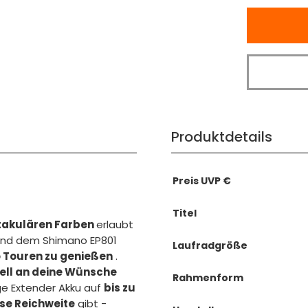
Produktdetails
Preis UVP €
Titel
ktakulären Farben
erlaubt
und dem Shimano EP801
Laufradgröße
 Touren zu genießen
.
uell an deine Wünsche
Rahmenform
e Extender Akku auf
bis zu
se Reichweite
gibt -