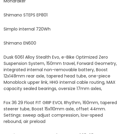
Mondraker
Shimano STEPS EP801
Simplo internal 720Wh
Shimano EN600
Dusk 6061 Alloy Stealth Evo, e-Bike Optimized Zero
Suspension System, 150mm travel, Forward Geometry,
integrated internal non-removable battery, Boost
12x148mm rear axle, tapered head tube, one-piece
Monoblock upper link, HHG internal cable routing, MAX
capacity sealed bearings, oversize 17mm axles,
Fox 36 29 Float FIT GRIP EVOL Rhythm, 160mm, tapered
steerer tube, Boost 15x110mm axle, offset 44mm.
Settings: sweep adjust compression, low-speed
rebound, air preload