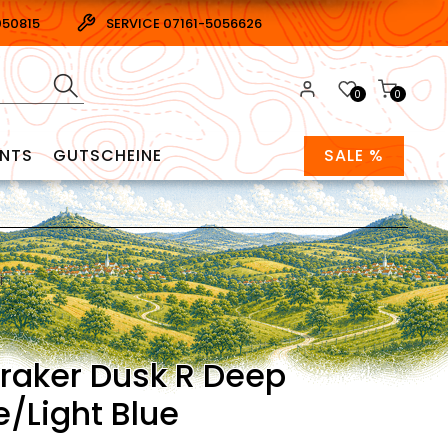
050815
SERVICE 07161-5056626
0
0
ENTS
GUTSCHEINE
SALE %
raker Dusk R Deep
e/Light Blue