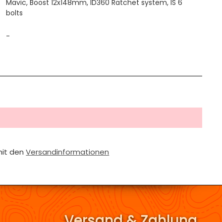
Mavic, Boost 12x148mm, ID360 Ratchet system, IS 6
bolts
-
mit den
Versandinformationen
Versand & Zahlung