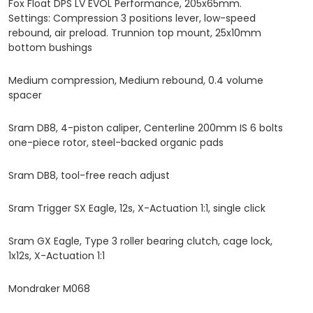
Fox Float DPS LV EVOL Performance, 205x65mm.
Settings: Compression 3 positions lever, low-speed
rebound, air preload. Trunnion top mount, 25x10mm
bottom bushings
Medium compression, Medium rebound, 0.4 volume
spacer
Sram DB8, 4-piston caliper, Centerline 200mm IS 6 bolts
one-piece rotor, steel-backed organic pads
Sram DB8, tool-free reach adjust
Sram Trigger SX Eagle, 12s, X-Actuation 1:1, single click
Sram GX Eagle, Type 3 roller bearing clutch, cage lock,
1x12s, X-Actuation 1:1
Mondraker M068