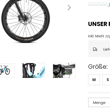
(
UNSER 
inkl. MwSt zz
Lie
Größe:
M
S
Menge