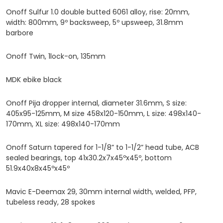
Onoff Sulfur 1.0 double butted 6061 alloy, rise: 20mm,
width: 800mm, 9º backsweep, 5º upsweep, 31.8mm
barbore
Onoff Twin, 1lock-on, 135mm
MDK ebike black
Onoff Pija dropper internal, diameter 31.6mm, S size:
405x95-125mm, M size 458x120-150mm, L size: 498x140-
170mm, XL size: 498x140-170mm
Onoff Saturn tapered for 1-1/8” to 1-1/2” head tube, ACB
sealed bearings, top 41x30.2x7x45ºx45º, bottom
51.9x40x8x45ºx45º
Mavic E-Deemax 29, 30mm internal width, welded, PFP,
tubeless ready, 28 spokes