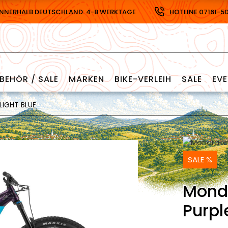
INNERHALB DEUTSCHLAND: 4-8 WERKTAGE
HOTLINE 07161-5
BEHÖR / SALE
MARKEN
BIKE-VERLEIH
SALE
EV
LIGHT BLUE
SALE %
Mond
Purpl