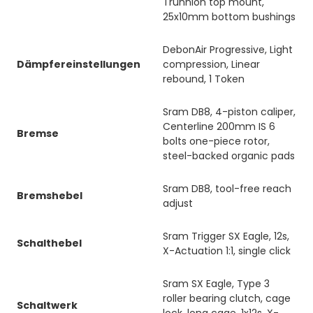
Trunnion top mount,
25x10mm bottom bushings
DebonAir Progressive, Light
Dämpfereinstellungen
compression, Linear
rebound, 1 Token
Sram DB8, 4-piston caliper,
Centerline 200mm IS 6
Bremse
bolts one-piece rotor,
steel-backed organic pads
Sram DB8, tool-free reach
Bremshebel
adjust
Sram Trigger SX Eagle, 12s,
Schalthebel
X-Actuation 1:1, single click
Sram SX Eagle, Type 3
roller bearing clutch, cage
Schaltwerk
lock, long cage, 1x12s, X-