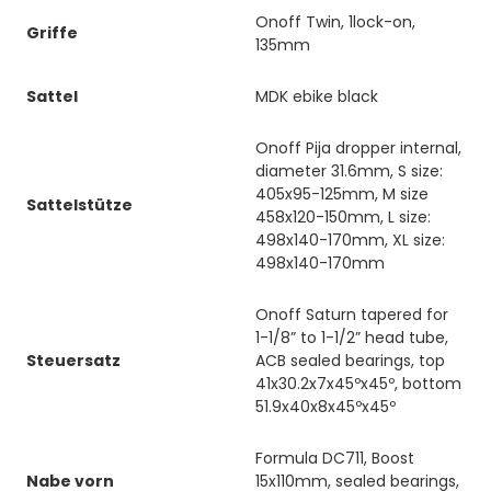
Onoff Twin, 1lock-on,
Griffe
135mm
Sattel
MDK ebike black
Onoff Pija dropper internal,
diameter 31.6mm, S size:
405x95-125mm, M size
Sattelstütze
458x120-150mm, L size:
498x140-170mm, XL size:
498x140-170mm
Onoff Saturn tapered for
1-1/8” to 1-1/2” head tube,
Steuersatz
ACB sealed bearings, top
41x30.2x7x45ºx45º, bottom
51.9x40x8x45ºx45º
Formula DC711, Boost
Nabe vorn
15x110mm, sealed bearings,