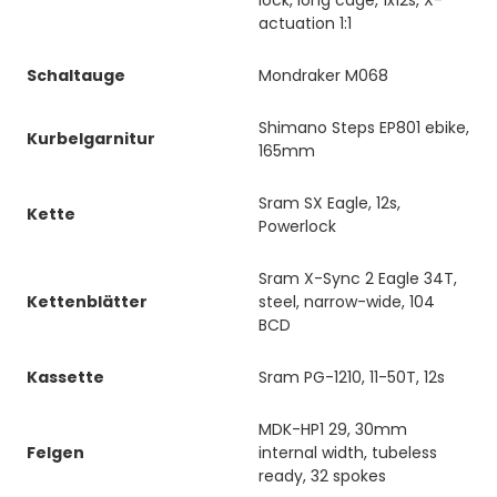
actuation 1:1
Schaltauge
Mondraker M068
Shimano Steps EP801 ebike,
Kurbelgarnitur
165mm
Sram SX Eagle, 12s,
Kette
Powerlock
Sram X-Sync 2 Eagle 34T,
Kettenblätter
steel, narrow-wide, 104
BCD
Kassette
Sram PG-1210, 11-50T, 12s
MDK-HP1 29, 30mm
Felgen
internal width, tubeless
ready, 32 spokes