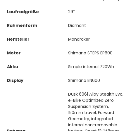
Laufradgröße
29''
Rahmenform
Diamant
Hersteller
Mondraker
Motor
Shimano STEPS EP600
Akku
Simplo internal 720Wh
Display
Shimano EN600
Dusk 6061 Alloy Stealth Evo,
e-Bike Optimized Zero
Suspension System,
150mm travel, Forward
Geometry, integrated
internal non-removable
Rahmen
battery, Boost 12x148mm