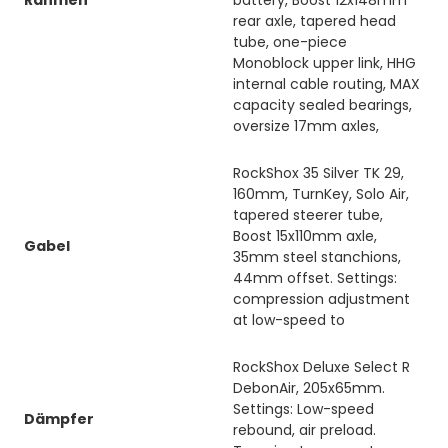
rear axle, tapered head
tube, one-piece
Monoblock upper link, HHG
internal cable routing, MAX
capacity sealed bearings,
oversize 17mm axles,
RockShox 35 Silver TK 29,
160mm, TurnKey, Solo Air,
tapered steerer tube,
Boost 15x110mm axle,
Gabel
35mm steel stanchions,
44mm offset. Settings:
compression adjustment
at low-speed to
RockShox Deluxe Select R
DebonAir, 205x65mm.
Settings: Low-speed
Dämpfer
rebound, air preload.