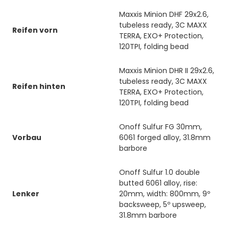
Maxxis Minion DHF 29x2.6,
tubeless ready, 3C MAXX
Reifen vorn
TERRA, EXO+ Protection,
120TPI, folding bead
Maxxis Minion DHR II 29x2.6,
tubeless ready, 3C MAXX
Reifen hinten
TERRA, EXO+ Protection,
120TPI, folding bead
Onoff Sulfur FG 30mm,
Vorbau
6061 forged alloy, 31.8mm
barbore
Onoff Sulfur 1.0 double
butted 6061 alloy, rise:
Lenker
20mm, width: 800mm, 9º
backsweep, 5º upsweep,
31.8mm barbore