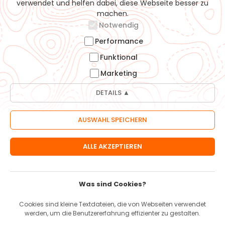
verwendet und helfen dabei, diese Webseite besser zu
machen.
07161-5050815
Notwendig
info@moehrle-bikes.de
Performance
Funktional
Möhrle-Bikes GmbH
Heininger Str. 40
Marketing
73037 Göppingen
DETAILS ▲
Informationen
Öffnungszeiten
Über uns
Versand & Zahlung
AGBs
Was sind Cookies?
Widerrufsbelehrung
Impressum
Cookies sind kleine Textdateien, die von Webseiten verwendet
Datenschutz
werden, um die Benutzererfahrung effizienter zu gestalten.
Karriere & Jobs