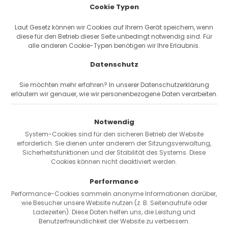
Cookie Typen
Laut Gesetz können wir Cookies auf Ihrem Gerät speichern, wenn
Service
diese für den Betrieb dieser Seite unbedingt notwendig sind. Für
alle anderen Cookie-Typen benötigen wir Ihre Erlaubnis.
Bike-Service
Datenschutz
Fahrrad-Leasing
Firmen Flottenkauf
Sie möchten mehr erfahren? In unserer Datenschutzerklärung
Pendler-Sparrechner
erläutern wir genauer, wie wir personenbezogene Daten verarbeiten.
Ratgeber
Reichweiten-Rechner
Notwendig
Kontakt
System-Cookies sind für den sicheren Betrieb der Website
Passwort vergessen
erforderlich. Sie dienen unter anderem der Sitzungsverwaltung,
Sicherheitsfunktionen und der Stabilität des Systems. Diese
Cookies können nicht deaktiviert werden.
Versand & Zahlung
Performance
Performance-Cookies sammeln anonyme Informationen darüber,
wie Besucher unsere Website nutzen (z. B. Seitenaufrufe oder
Ladezeiten). Diese Daten helfen uns, die Leistung und
Benutzerfreundlichkeit der Website zu verbessern.