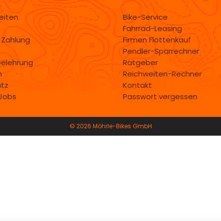
eiten
Bike-Service
Fahrrad-Leasing
 Zahlung
Firmen Flottenkauf
Pendler-Sparrechner
belehrung
Ratgeber
m
Reichweiten-Rechner
tz
Kontakt
 Jobs
Passwort vergessen
© 2026 Möhrle-Bikes GmbH