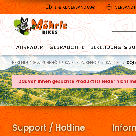
E-BIKE VERSAND 89€
VERSAND 
FAHRRÄDER
GEBRAUCHTE
BEKLEIDUNG & ZU
BEKLEIDUNG & ZUBEHÖR / SALE
ZUBEHÖR
SÄTTEL
SQLA
Das von Ihnen gesuchte Produkt ist leider nicht 
Support / Hotline
Infor