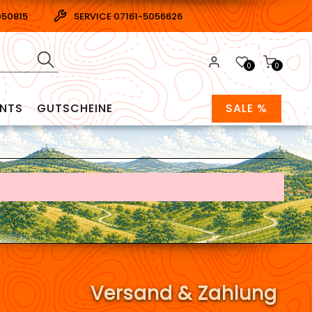
050815
SERVICE 07161-5056626
0
0
ENTS
GUTSCHEINE
SALE %
Versand & Zahlung