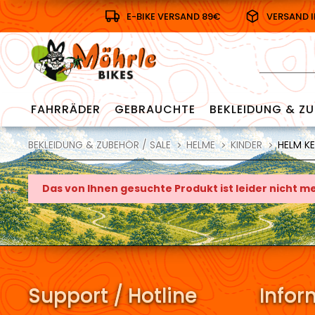
E-BIKE VERSAND 89€
VERSAND 
FAHRRÄDER
GEBRAUCHTE
BEKLEIDUNG & ZU
BEKLEIDUNG & ZUBEHÖR / SALE
HELME
KINDER
HELM KE
Das von Ihnen gesuchte Produkt ist leider nicht 
Support / Hotline
Infor