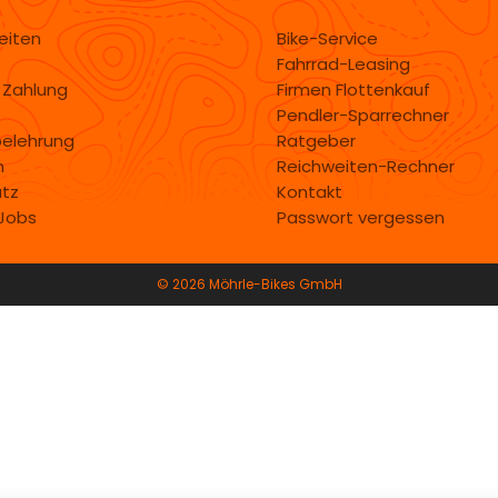
eiten
Bike-Service
Fahrrad-Leasing
 Zahlung
Firmen Flottenkauf
Pendler-Sparrechner
belehrung
Ratgeber
m
Reichweiten-Rechner
tz
Kontakt
 Jobs
Passwort vergessen
© 2026 Möhrle-Bikes GmbH