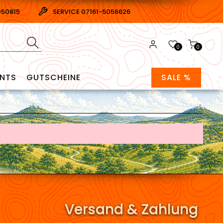
050815
SERVICE 07161-5056626
0
0
ENTS
GUTSCHEINE
SALE %
Versand & Zahlung