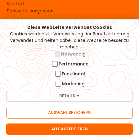
Kontakt
Passwort vergessen
Diese Webseite verwendet Cookies
Versand & Zahlung
Cookies werden zur Verbesserung der Benutzerführung
verwendet und helfen dabei, diese Webseite besser zu
machen.
Notwendig
Performance
Funktional
Marketing
DETAILS ▼
© 2026 Möhrle-Bikes GmbH