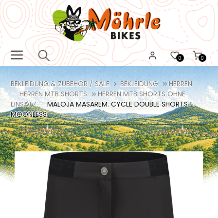
0
0
BEKLEIDUNG & ZUBEHÖR / SALE
BEKLEIDUNG
HERREN
HERREN MTB SHORTS
HERREN MTB SHORTS OHNE
EINSATZ
MALOJA MASAREM. CYCLE DOUBLE SHORTS
MOONLESS