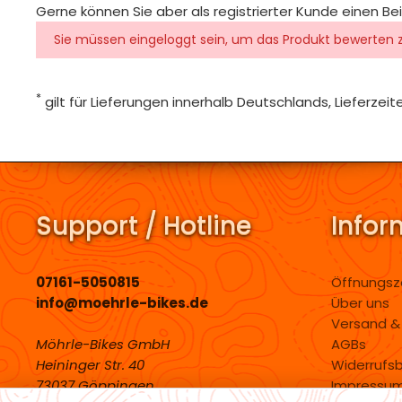
Gerne können Sie aber als registrierter Kunde einen Be
Sie müssen eingeloggt sein, um das Produkt bewerten 
*
gilt für Lieferungen innerhalb Deutschlands, Lieferze
Support / Hotline
Infor
07161-5050815
Öffnungsz
info@moehrle-bikes.de
Über uns
Versand &
Möhrle-Bikes GmbH
AGBs
Heininger Str. 40
Widerrufs
73037 Göppingen
Impressu