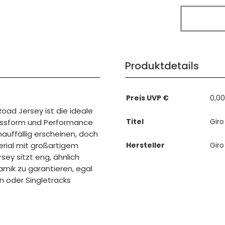
Produktdetails
Preis UVP €
0,0
oad Jersey ist die ideale
Titel
Gir
Passform und Performance
auffällig erscheinen, doch
rial mit großartigem
Hersteller
Giro
ey sitzt eng, ähnlich
mik zu garantieren, egal
 oder Singletracks