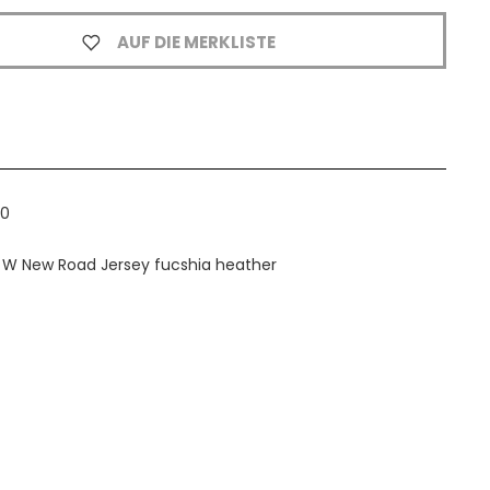
AUF DIE MERKLISTE
00
o W New Road Jersey fucshia heather