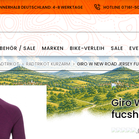
INNERHALB DEUTSCHLAND: 4-8 WERKTAGE
HOTLINE 07161-5
BEHÖR / SALE
MARKEN
BIKE-VERLEIH
SALE
EV
ADTRIKOT
RADTRIKOT KURZARM
GIRO W NEW ROAD JERSEY FU
Giro 
fucsh
(