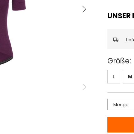
UNSER P
Lie
Größe:
L
M
Menge