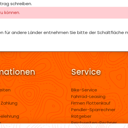
itrag schreiben.
zu können.
iten für andere Länder entnehmen Sie bitte der Schaltfläche 
mationen
Service
eiten
Bike-Service
Fahrrad-Leasing
 Zahlung
Firmen Flottenkauf
Pendler-Sparrechner
belehrung
Ratgeber
m
Reichweiten-Rechner