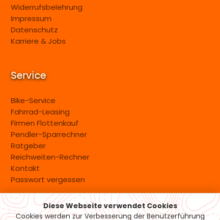
Widerrufsbelehrung
Impressum
Datenschutz
Karriere & Jobs
Service
Bike-Service
Fahrrad-Leasing
Firmen Flottenkauf
Pendler-Sparrechner
Ratgeber
Reichweiten-Rechner
Kontakt
Passwort vergessen
Diese Webseite verwendet Cookies
Versand & Zahlung
Cookies werden zur Verbesserung der Benutzerführung