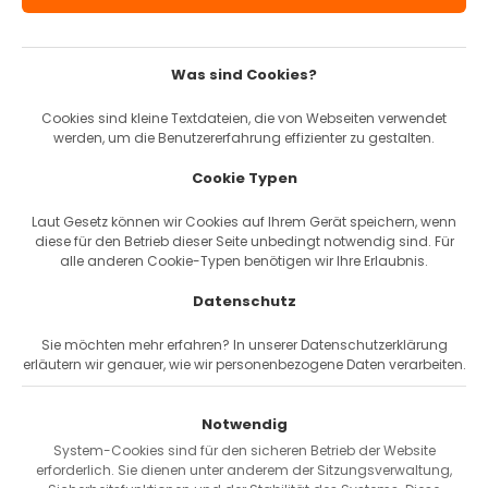
Über uns
Versand & Zahlung
AGBs
Was sind Cookies?
Widerrufsbelehrung
Impressum
Cookies sind kleine Textdateien, die von Webseiten verwendet
Datenschutz
werden, um die Benutzererfahrung effizienter zu gestalten.
Karriere & Jobs
Cookie Typen
Laut Gesetz können wir Cookies auf Ihrem Gerät speichern, wenn
Service
diese für den Betrieb dieser Seite unbedingt notwendig sind. Für
alle anderen Cookie-Typen benötigen wir Ihre Erlaubnis.
Bike-Service
Datenschutz
Fahrrad-Leasing
Firmen Flottenkauf
Sie möchten mehr erfahren? In unserer Datenschutzerklärung
erläutern wir genauer, wie wir personenbezogene Daten verarbeiten.
Pendler-Sparrechner
Ratgeber
Reichweiten-Rechner
Notwendig
Kontakt
System-Cookies sind für den sicheren Betrieb der Website
Passwort vergessen
erforderlich. Sie dienen unter anderem der Sitzungsverwaltung,