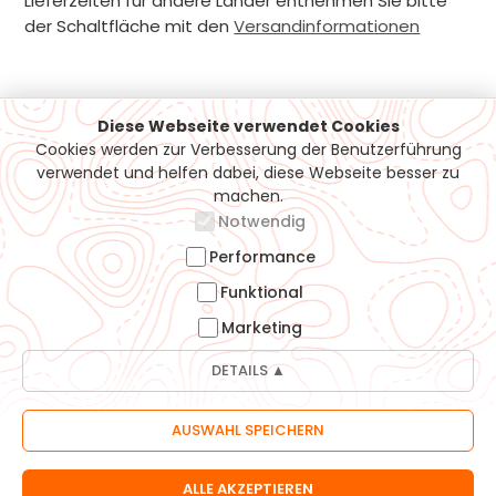
Lieferzeiten für andere Länder entnehmen Sie bitte
der Schaltfläche mit den
Versandinformationen
Diese Webseite verwendet Cookies
Cookies werden zur Verbesserung der Benutzerführung
Support / Hotline
verwendet und helfen dabei, diese Webseite besser zu
machen.
Notwendig
07161-5050815
info@moehrle-bikes.de
Performance
Funktional
Möhrle-Bikes GmbH
Heininger Str. 40
Marketing
73037 Göppingen
DETAILS ▲
Informationen
Öffnungszeiten