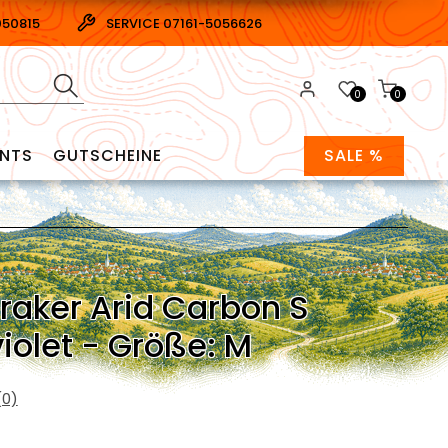
050815
SERVICE 07161-5056626
0
0
ENTS
GUTSCHEINE
SALE %
aker Arid Carbon S
violet - Größe: M
0)