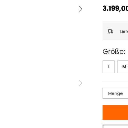
3.199,0
Lie
Größe:
L
M
Menge