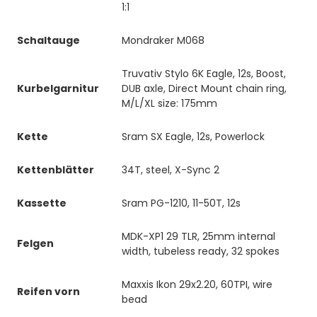
1:1
Schaltauge
Mondraker M068
Truvativ Stylo 6K Eagle, 12s, Boost,
Kurbelgarnitur
DUB axle, Direct Mount chain ring,
M/L/XL size: 175mm
Kette
Sram SX Eagle, 12s, Powerlock
Kettenblätter
34T, steel, X-Sync 2
Kassette
Sram PG-1210, 11-50T, 12s
MDK-XP1 29 TLR, 25mm internal
Felgen
width, tubeless ready, 32 spokes
Maxxis Ikon 29x2.20, 60TPI, wire
Reifen vorn
bead