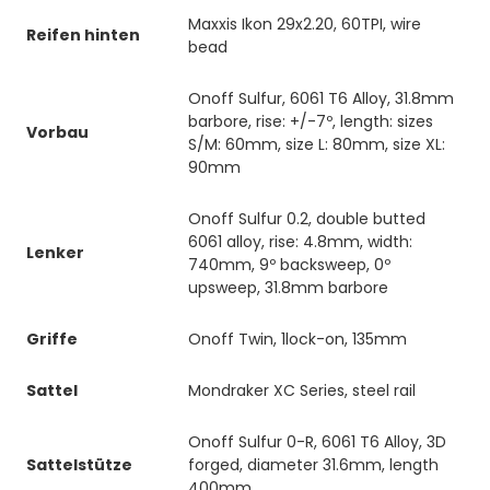
Maxxis Ikon 29x2.20, 60TPI, wire
Reifen hinten
bead
Onoff Sulfur, 6061 T6 Alloy, 31.8mm
barbore, rise: +/-7º, length: sizes
Vorbau
S/M: 60mm, size L: 80mm, size XL:
90mm
Onoff Sulfur 0.2, double butted
6061 alloy, rise: 4.8mm, width:
Lenker
740mm, 9º backsweep, 0º
upsweep, 31.8mm barbore
Griffe
Onoff Twin, 1lock-on, 135mm
Sattel
Mondraker XC Series, steel rail
Onoff Sulfur 0-R, 6061 T6 Alloy, 3D
Sattelstütze
forged, diameter 31.6mm, length
400mm