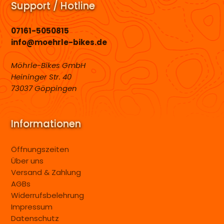
Support / Hotline
07161-5050815
info@moehrle-bikes.de
Möhrle-Bikes GmbH
Heininger Str. 40
73037 Göppingen
Informationen
Öffnungszeiten
Über uns
Versand & Zahlung
AGBs
Widerrufsbelehrung
Impressum
Datenschutz