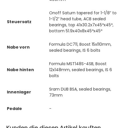
Onoff Saturn tapered for 1-1/8” to
1-1/2” head tube, ACB sealed
Steuersatz
bearings, top 41x30.2x7x45ºx45º,
bottom 51.9x40x8x45ºx45º
Formula DC711, Boost 15x110mm,
Nabe vorn
sealed bearings, IS 6 bolts
Formula MST148S-4SB, Boost
Nabe hinten
12x148mm, sealed bearings, IS 6
bolts
Sram DUB BSA, sealed bearings,
Innenlager
73mm
Pedale
-
Kunden die diesen Artikel kauften,