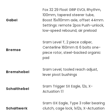
Fox 32 29 Float GRIP EVOL Rhythm,
100mm, tapered steerer tube,
Gabel
Boost 15x110mm axle, offset 44mm.
Settings: remote 2pos Push-unlock,
low-speed rebound, air preload
Sram Level T, 2 piece caliper,
Centerline 160mm IS 6 bolts one-
Bremse
piece rotor, steel-backed organic
pad
Sram Level, tooled reach adjust,
Bremshebel
lever pivot bushings
Sram Trigger SX Eagle, 12s, X-
Schalthebel
Actuation 1:1
Sram GX Eagle, Type 3 roller bearing
Schaltwerk
clutch, cage lock, 1x12s, X-Actuation