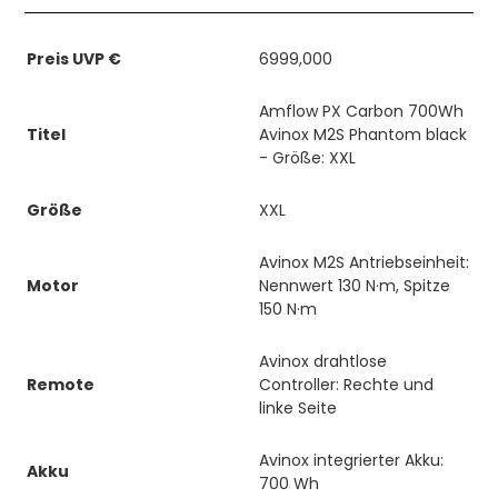
Preis UVP €
6999,000
Amflow PX Carbon 700Wh
Titel
Avinox M2S Phantom black
- Größe: XXL
Größe
XXL
Avinox M2S Antriebseinheit:
Motor
Nennwert 130 N·m, Spitze
150 N·m
Avinox drahtlose
Remote
Controller: Rechte und
linke Seite
Avinox integrierter Akku:
Akku
700 Wh