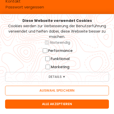
Kontakt
Passwort vergessen
Diese Webseite verwendet Cookies
Versand & Zahlung
Cookies werden zur Verbesserung der Benutzerführung
verwendet und helfen dabei, diese Webseite besser zu
machen.
Notwendig
Performance
Funktional
Marketing
DETAILS ▼
© 2026 Möhrle-Bikes GmbH