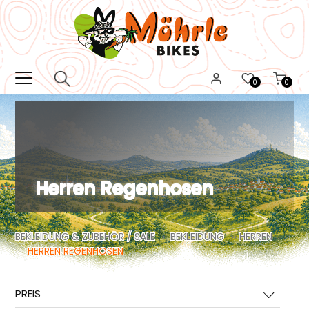
0
0
Herren Regenhosen
BEKLEIDUNG & ZUBEHÖR / SALE
BEKLEIDUNG
HERREN
HERREN REGENHOSEN
PREIS