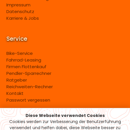
Impressum
Datenschutz
Karriere & Jobs
Service
Bike-Service
Fahrrad-Leasing
Firmen Flottenkauf
Pendler-Sparrechner
Ratgeber
Reichweiten-Rechner
Kontakt
Passwort vergessen
Diese Webseite verwendet Cookies
Versand & Zahlung
Cookies werden zur Verbesserung der Benutzerführung
verwendet und helfen dabei, diese Webseite besser zu