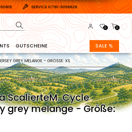
050815
SERVICE 07161-5056626
0
0
ENTS
GUTSCHEINE
SALE %
ERSEY GREY MELANGE - GRÖSSE: XS
a ScalierteM. Cycle
y grey melange - Größe: