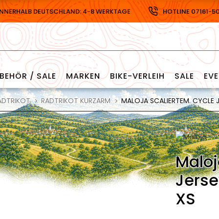
INNERHALB DEUTSCHLAND: 4-8 WERKTAGE
HOTLINE 07161-5
BEHÖR / SALE
MARKEN
BIKE-VERLEIH
SALE
EV
ADTRIKOT
RADTRIKOT KURZARM
MALOJA SCALIERTEM. CYCLE J
Maloj
Jerse
XS