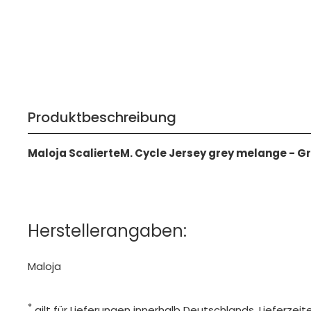
Produktbeschreibung
Maloja ScalierteM. Cycle Jersey grey melange - G
Herstellerangaben:
Maloja
*
gilt für Lieferungen innerhalb Deutschlands, Lieferze