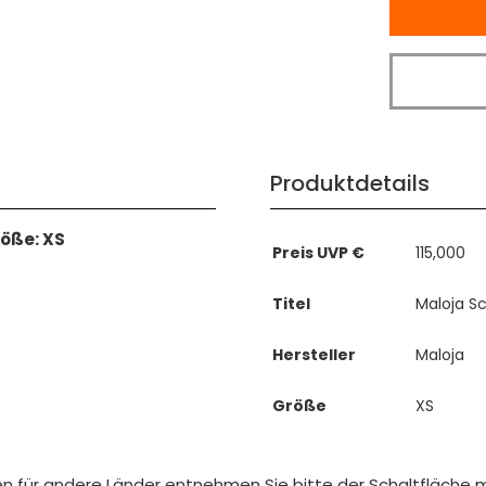
Produktdetails
röße: XS
Preis UVP €
115,000
Titel
Maloja S
Hersteller
Maloja
Größe
XS
iten für andere Länder entnehmen Sie bitte der Schaltfläche 