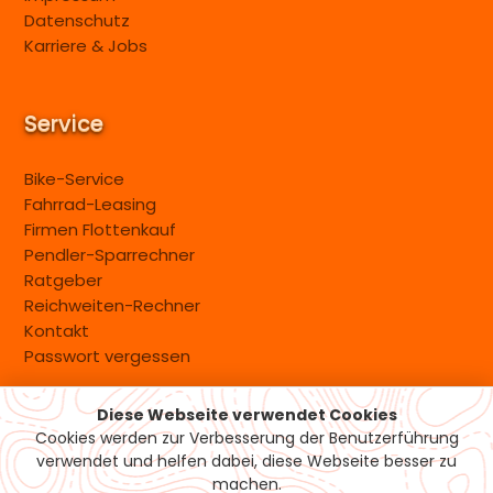
Datenschutz
Karriere & Jobs
Service
Bike-Service
Fahrrad-Leasing
Firmen Flottenkauf
Pendler-Sparrechner
Ratgeber
Reichweiten-Rechner
Kontakt
Passwort vergessen
Diese Webseite verwendet Cookies
Versand & Zahlung
Cookies werden zur Verbesserung der Benutzerführung
verwendet und helfen dabei, diese Webseite besser zu
machen.