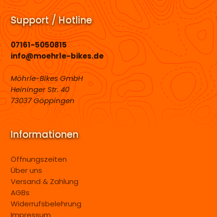
Support / Hotline
07161-5050815
info@moehrle-bikes.de
Möhrle-Bikes GmbH
Heininger Str. 40
73037 Göppingen
Informationen
Öffnungszeiten
Über uns
Versand & Zahlung
AGBs
Widerrufsbelehrung
Impressum